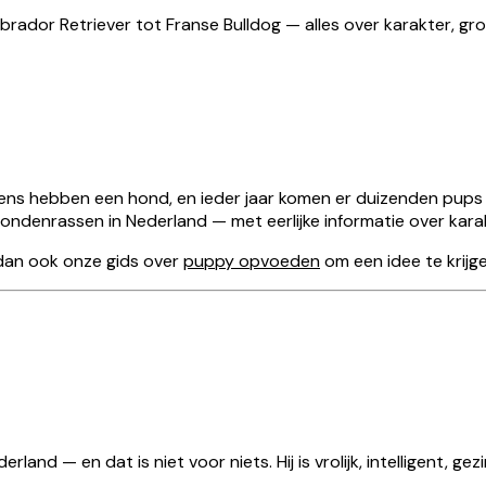
ador Retriever tot Franse Bulldog — alles over karakter, gro
ens hebben een hond, en ieder jaar komen er duizenden pups bi
 hondenrassen in Nederland — met eerlijke informatie over ka
dan ook onze gids over
puppy opvoeden
om een idee te krijge
nd — en dat is niet voor niets. Hij is vrolijk, intelligent, gezin